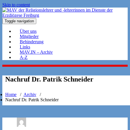
Skip to content
Toggle navigation
Über uns
Mitglieder
Behinderung
Links
MAV.IN – Archiv
A-Z
Nachruf Dr. Patrik Schneider
Home
/
Archiv
/
Nachruf Dr. Patrik Schneider