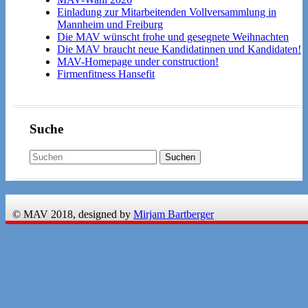
Einladung zur Mitarbeitenden Vollversammlung in
Mannheim und Freiburg
Die MAV wünscht frohe und gesegnete Weihnachten
Die MAV braucht neue Kandidatinnen und Kandidaten!
MAV-Homepage under construction!
Firmenfitness Hansefit
Suche
© MAV 2018, designed by
Mirjam Bartberger