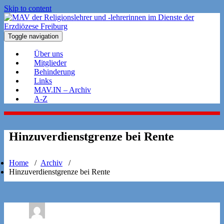
Skip to content
Toggle navigation
Über uns
Mitglieder
Behinderung
Links
MAV.IN – Archiv
A-Z
Hinzuverdienstgrenze bei Rente
Home
/
Archiv
/
Hinzuverdienstgrenze bei Rente