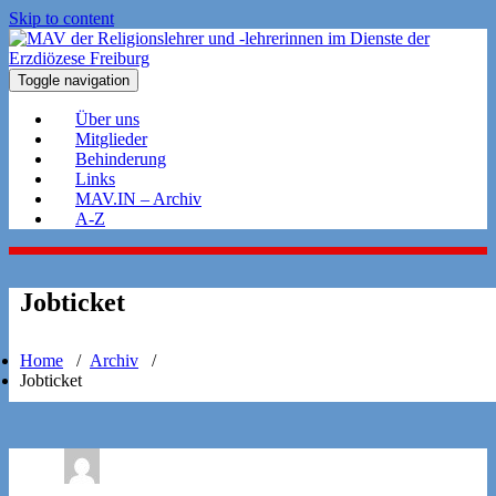
Skip to content
Toggle navigation
Über uns
Mitglieder
Behinderung
Links
MAV.IN – Archiv
A-Z
Jobticket
Home
/
Archiv
/
Jobticket